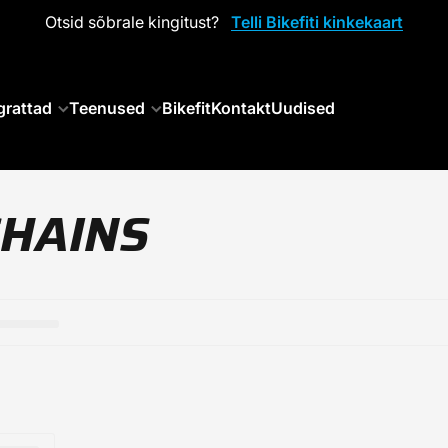
Otsid sõbrale kingitust?
Telli Bikefiti kinkekaart
grattad
Teenused
Bikefit
Kontakt
Uudised
CHAINS