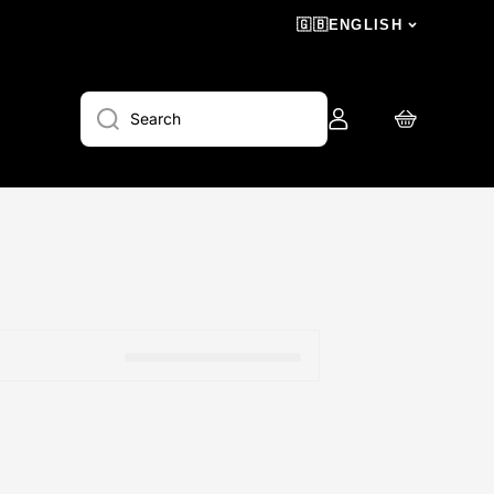
🇬🇧
ENGLISH
Log
Cart
Search
in