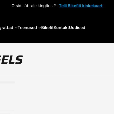
Otsid sõbrale kingitust?
Telli Bikefiti kinkekaart
grattad
Teenused
Bikefit
Kontakt
Uudised
GELS