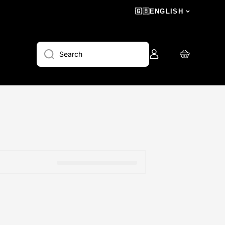
🇬🇧
ENGLISH
Log
Cart
Search
in