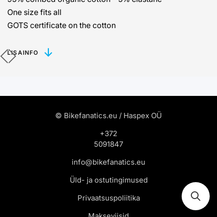
One size fits all
GOTS certificate on the cotton
LISAINFO
© Bikefanatics.eu / Haspex OÜ
+372
5091847
info@bikefanatics.eu
Üld- ja ostutingimused
Privaatsuspoliitika
Makseviisid