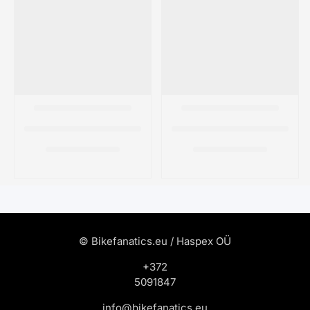
© Bikefanatics.eu / Haspex OÜ
+372
5091847
info@bikefanatics.eu