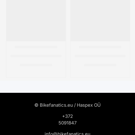
© Bikefanatics.eu / Haspex OÜ
+372
5091847
info@bikefanatics.eu