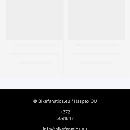
© Bikefanatics.eu / Haspex OÜ
+372
5091847
info@bikefanatics.eu