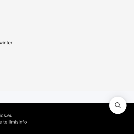
winter
ics.eu
 tellimisinfo