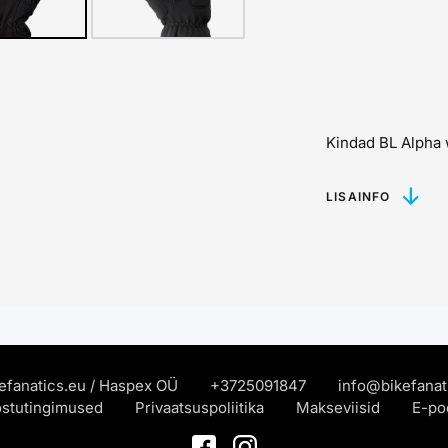
Kindad BL Alpha 
LISAINFO
efanatics.eu / Haspex OÜ
+372
5091847
info@bikefanat
 ostutingimused
Privaatsuspoliitika
Makseviisid
E-poe