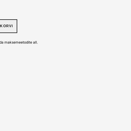
UKORVI
da maksemeetodite all.