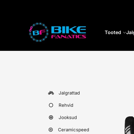
SKIP TO CONTENT
Tooted
Jal
Jalgrattad
Rehvid
Jooksud
Ceramicspeed