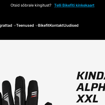
Otsid sõbrale kingitust?
Telli Bikefiti kinkekaart
grattad
Teenused
Bikefit
Kontakt
Uudised
KIND
ALPH
XXL