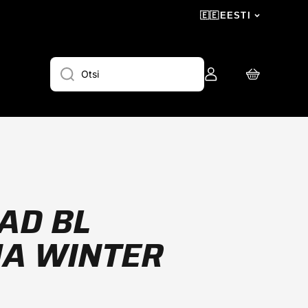
🇪🇪
EESTI
Logi
Ostukorv
Otsi
sisse
AD BL
A WINTER