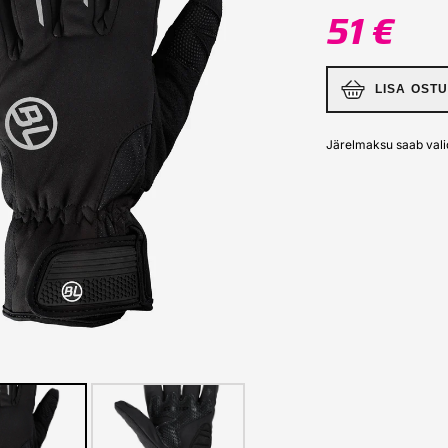
51 €
LISA OST
Järelmaksu saab vali