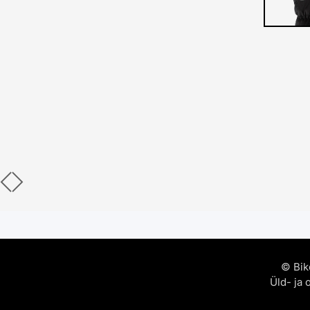
© Bik
Üld- ja