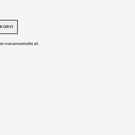
UKORVI
da maksemeetodite all.