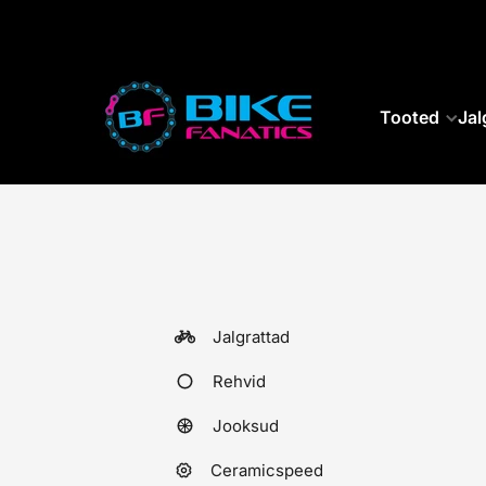
SKIP TO CONTENT
Tooted
Jal
Jalgrattad
Rehvid
Jooksud
Ceramicspeed