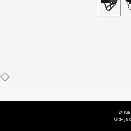
© Bik
Üld- ja