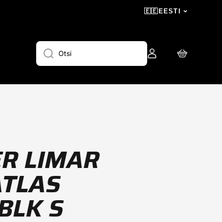
🇪🇪
EESTI
Logi
Ostukorv
Otsi
sisse
ER LIMAR
ATLAS
/BLK S