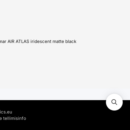
imar AIR ATLAS iridescent matte black
ics.eu
 tellimisinfo