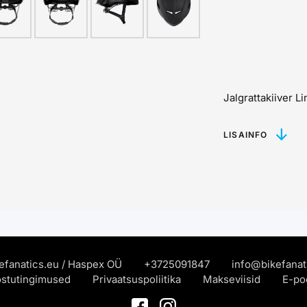
Jalgrattakiiver L
LISAINFO
efanatics.eu / Haspex OÜ
+372
5091847
info@bikefanat
 ostutingimused
Privaatsuspoliitika
Makseviisid
E-poe