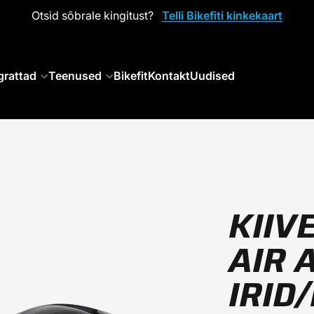
Otsid sõbrale kingitust?
Telli Bikefiti kinkekaart
grattad
Teenused
Bikefit
Kontakt
Uudised
KIIV
AIR 
IRID