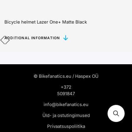
Bicycle helmet Lazer One+ Matte Black
ADDITIONAL INFORMATION
© Bikefanatics.eu / Haspex OÜ
+372
5091847
info@bikefanatics.eu
Üld- ja ostutingimused
Privaatsuspoliitika