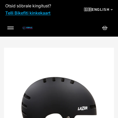
Otsid sõbrale kingitust?
SKIP TO CONTENT
🇬🇧
ENGLISH
Telli Bikefiti kinkekaart
Cart