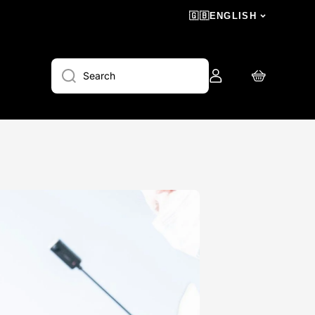
🇬🇧
ENGLISH
Log
Cart
Search
in