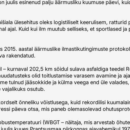
 on juulis esinenud palju äärmusliku kuumuse päevi, ku
inišiala ülesehitus oleks logistiliselt keerulisem, rat
mal ajal. Kuid kui ilm muutub selliseks, et sportlased j
tas 2015. aastal äärmuslike ilmastikutingimuste protok
rva rakendatud.
pil – kurnaval 202,5 km sõidul sulava asfaldiga teedel
udatusteks olid toitlustamise varasem avamine ja ajal
me tulnud jääsokkide ja külma veega end üle valades,
e vajalikuks osutub.
ordselt õnneliku võistlusega, kuid rekordilisi kuumala
essi päeva otsa, mis paneb olemasolevad ohutusprotokol
stemperatuuri (WBGT – näitaja, mis arvestab õhutemp
del juulis kuues Prantsusmaa piirkonnas ajavahemikul 1