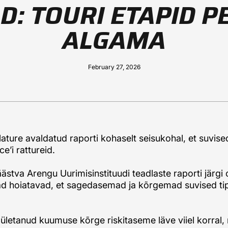
D: TOURI ETAPID 
ALGAMA
February 27, 2026
ature avaldatud raporti kohaselt seisukohal, et suvis
e’i rattureid.
Säästva Arengu Uurimisinstituudi teadlaste raporti järgi
 hoiatavad, et sagedasemad ja kõrgemad suvised tipp
s ületanud kuumuse kõrge riskitaseme läve viiel korral, n