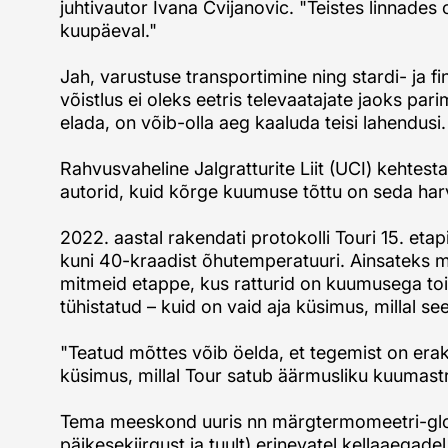
juhtivautor Ivana Cvijanovic. "Teistes linnades
kuupäeval."
Jah, varustuse transportimine ning stardi- ja f
võistlus ei oleks eetris televaatajate jaoks pari
elada, on võib-olla aeg kaaluda teisi lahendusi.
Rahvusvaheline Jalgratturite Liit (UCI) kehtes
autorid, kuid kõrge kuumuse tõttu on seda ha
2022. aastal rakendati protokolli Touri 15. eta
kuni 40-kraadist õhutemperatuuri. Ainsateks mu
mitmeid etappe, kus ratturid on kuumusega toi
tühistatud – kuid on vaid aja küsimus, millal se
"Teatud mõttes võib öelda, et tegemist on erak
küsimus, millal Tour satub äärmusliku kuumastr
Tema meeskond uuris nn märgtermomeetri-globu
päikesekiirgust ja tuult) erinevatel kellaaega