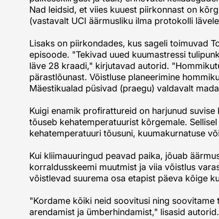
Nad leidsid, et viies kuuest piirkonnast on k
(vastavalt UCI äärmusliku ilma protokolli läve
Lisaks on piirkondades, kus sageli toimuvad T
episoode. "Tekivad uued kuumastressi tulipunk
läve 28 kraadi," kirjutavad autorid. "Hommik
pärastlõunast. Võistluse planeerimine hommikus
Mäestikualad püsivad (praegu) valdavalt mada
Kuigi enamik profirattureid on harjunud suvis
tõuseb kehatemperatuurist kõrgemale. Sellisel 
kehatemperatuuri tõusuni, kuumakurnatuse võ
Kui kliimauuringud peavad paika, jõuab äärmusl
korraldusskeemi muutmist ja viia võistlus varas
võistlevad suurema osa etapist päeva kõige ku
"Kordame kõiki neid soovitusi ning soovitame t
arendamist ja ümberhindamist," lisasid autorid.