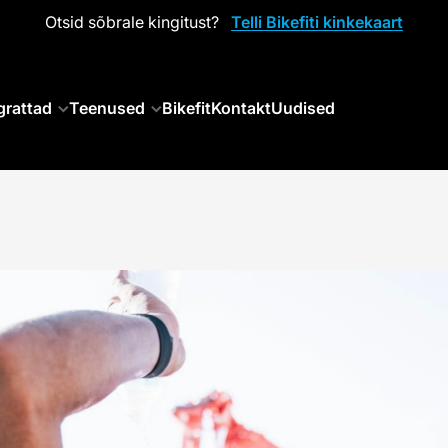
Otsid sõbrale kingitust?
Telli Bikefiti kinkekaart
grattad
Teenused
Bikefit
Kontakt
Uudised