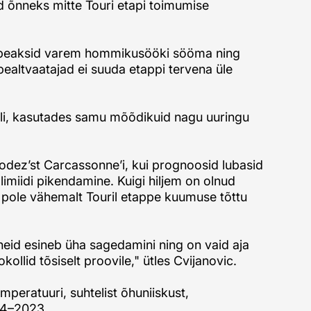
id õnneks mitte Touri etapi toimumise
turid peaksid varem hommikusööki sööma ning
a pealtvaatajad ei suuda etappi tervena üle
olli, kasutades samu mõõdikuid nagu uuringu
 Rodez’st Carcassonne’i, kui prognoosid lubasid
imiidi pikendamine. Kuigi hiljem on olnud
 pole vähemalt Touril etappe kuumuse tõttu
ineid esineb üha sagedamini ning on vaid aja
lid tõsiselt proovile," ütles Cvijanovic.
eratuuri, suhtelist õhuniiskust,
974–2023.