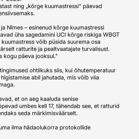
astast ning „kõrge kuumastressi“ päevad
tensiivsemaks.
n ja Nîmes – esinenud kõrge kuumastressi
letavad üha sagedamini UCI kõrge riskiga WBGT
ge kuumastress võib püsida suurema osa
lt ratturite ja pealtvaatajate turvalisust.
s kogu päeva jooksul."
ingimused ohtlikuks siis, kui õhutemperatuur
igistamise abil jahutada, mis võib viia
rmaga.
iavad, et on aeg kaaluda senise
õpevad umbes kell 17, tähendab see, et ratturid
hendaks seda märkimisväärselt.
uuma ilma hädaolukorra protokollide