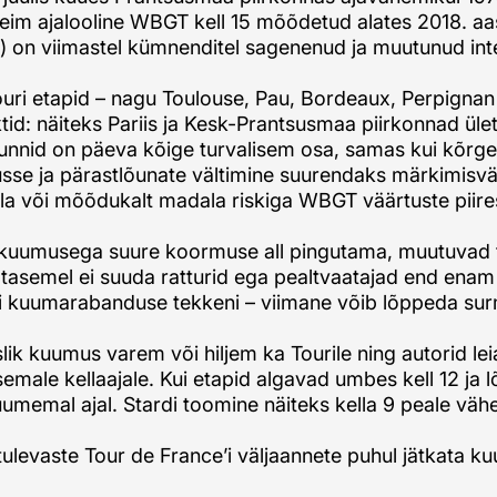
õrgeim ajalooline WBGT kell 15 mõõdetud alates 2018. a
le) on viimastel kümnenditel sagenenud ja muutunud in
ouri etapid – nagu Toulouse, Pau, Bordeaux, Perpigna
tid: näiteks Pariis ja Kesk-Prantsusmaa piirkonnad ü
utunnid on päeva kõige turvalisem osa, samas kui kõr
se ja pärastlõunate vältimine suurendaks märkimisväärse
la või mõõdukalt madala riskiga WBGT väärtuste piire
e kuumusega suure koormuse all pingutama, muutuvad t
tasemel ei suuda ratturid ega pealtvaatajad end enam h
i kuumarabanduse tekkeni – viimane võib lõppeda su
ik kuumus varem või hiljem ka Tourile ning autorid le
emale kellaajale. Kui etapid algavad umbes kell 12 ja l
umemal ajal. Stardi toomine näiteks kella 9 peale vä
ulevaste Tour de France’i väljaannete puhul jätkata k