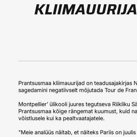
KLIIMAUURIJA
Prantsusmaa kliimauurijad on teadusajakirjas N
sagedamini negatiivselt mõjutada Tour de Franc
Montpellier’ ülikooli juures tegutseva Riikliku 
Prantsusmaa kõige rängemat kuumust, kuid nad
võistlusele kui ka pealtvaatajatele.
"Meie analüüs näitab, et näiteks Pariis on juuli