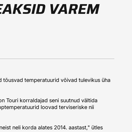
PEAKSID VAREM
ed tõusvad temperatuurid võivad tulevikus üha
 on Touri korraldajad seni suutnud vältida
temperatuurid loovad terviseriske nii
eist neli korda alates 2014. aastast," ütles