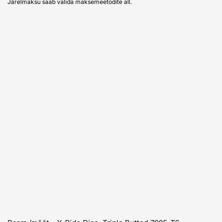
Järelmaksu saab valida maksemeetodite all.