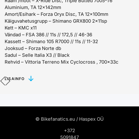
Raam /mõõt – X-Ride Disc, Triple Butted 7005-T6
Aluminium, TA 12x142mm
Amort/Esihark – Forza Oryx Disc, TA 12x100mm
Käiguvahetusgrupp – Shimano GRX800 2x11sp
Kett – KMC x11
Vändad – FSA 386 // 11s // 172,5 // 46-36
Kassett – Shimano 105 R7000 // 11s // 11-32
Jooksud – Forza Norte db
Sadul – Selle Italia X3 // Black
Rehvid –
Vittoria Terreno Mix Cyclocross , 700x33c
LISAINFO
© Bikefanatics.eu / Haspex OÜ
+372
5091847