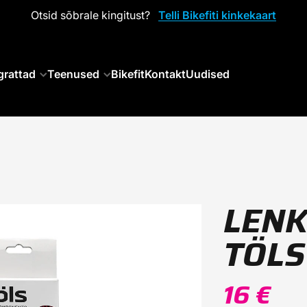
Otsid sõbrale kingitust?
Telli Bikefiti kinkekaart
grattad
Teenused
Bikefit
Kontakt
Uudised
LEN
TÖLS
16 €