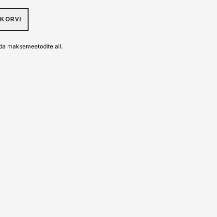
UKORVI
da maksemeetodite all.