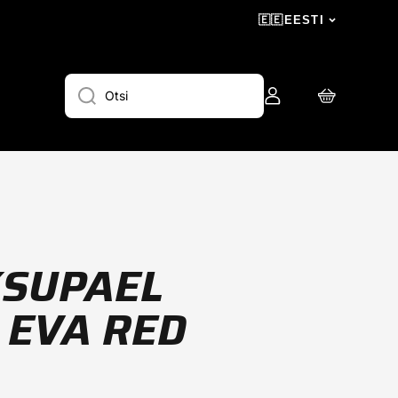
🇪🇪
EESTI
Logi
Ostukorv
Otsi
sisse
KSUPAEL
 EVA RED