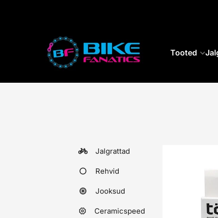
SKIP TO CONTENT
Tooted
Jal
Jalgrattad
Rehvid
Jooksud
Ceramicspeed