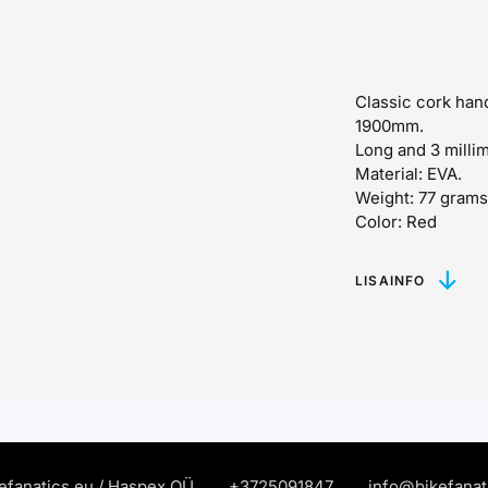
Classic cork hand
1900mm.
Long and 3 millim
Material: EVA.
Weight: 77 grams
Color: Red
LISAINFO
efanatics.eu / Haspex OÜ
+372
5091847
info@bikefanat