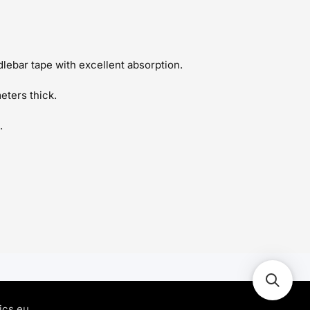
lebar tape with excellent absorption.
eters thick.
.
ics.eu