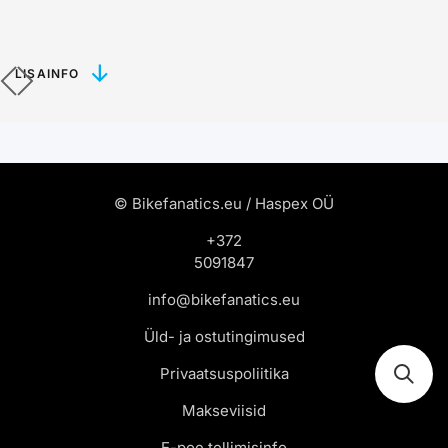
LISAINFO
© Bikefanatics.eu / Haspex OÜ
+372
5091847
info@bikefanatics.eu
Üld- ja ostutingimused
Privaatsuspoliitika
Makseviisid
E-poe tellimisinfo