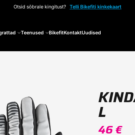
Otsid sõbrale kingitust?
Telli Bikefiti kinkekaart
grattad
Teenused
Bikefit
Kontakt
Uudised
KIND
L
46 €