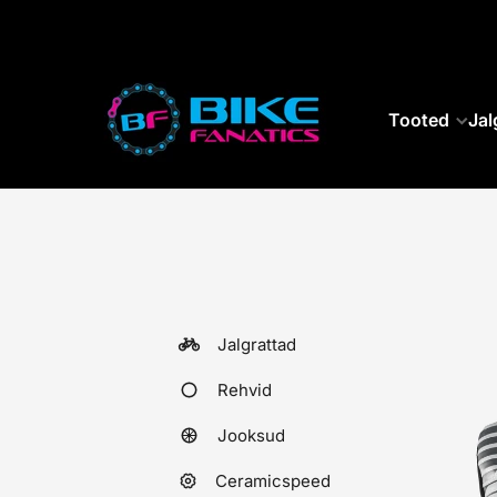
SKIP TO CONTENT
Tooted
Jal
Jalgrattad
Rehvid
Jooksud
Ceramicspeed