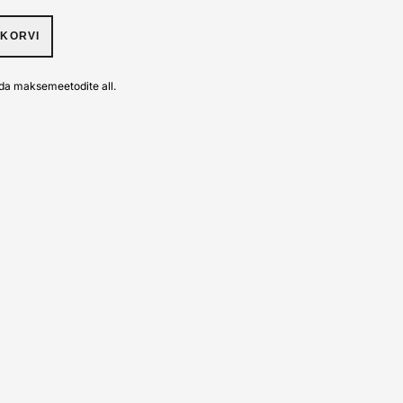
UKORVI
da maksemeetodite all.