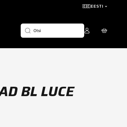
🇪🇪
EESTI
Logi
Ostukorv
Otsi
sisse
AD BL LUCE