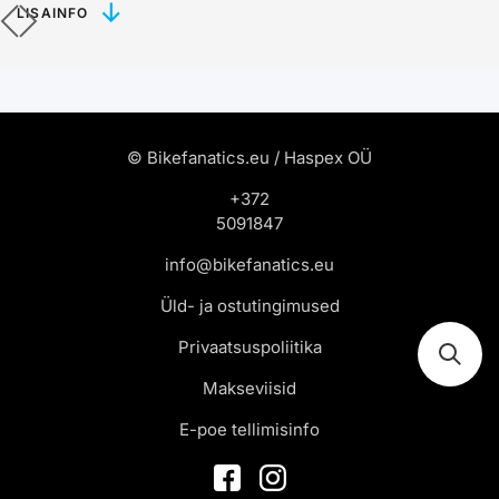
LISAINFO
© Bikefanatics.eu / Haspex OÜ
+372
5091847
info@bikefanatics.eu
Üld- ja ostutingimused
Privaatsuspoliitika
Makseviisid
E-poe tellimisinfo