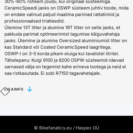
30%-60% rohkem jõudu, kui originaal süsteemiga.
CeramicSpeedi jaoks on OSWP süsteem juhtiv toode, mida
on endale valinud paljud maailma parimad rattatiimid ja
professionaalsed triatleedid.
Ülemine 13T litter ja alumine 19T litter
on selle jaoks, et
pakkuda parimat optimeerimist tagumise käiguvahetaja
jaoks. Ülemine ja alumine Oversized alumiiniumist litter
on
kas Standard või Coated CeramicSpeed laagritega.
OSWP-l on 3-5 korda pikem eluiga kui tavalistel litritel.
Tähelepanu
: Kuigi 9100 ja 9200 OSPW süsteemid näevad
sarnased välja on tegemist kahe erineva tootega ja neid ei
saa ristkasutada. Ei sobi R7150 tagavahetajale.
LISAINFO
© Bikefanatics.eu / Haspex OÜ