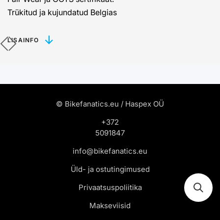
Trükitud ja kujundatud Belgias
LISAINFO
© Bikefanatics.eu / Haspex OÜ
+372
5091847
info@bikefanatics.eu
Üld- ja ostutingimused
Privaatsuspoliitika
Makseviisid