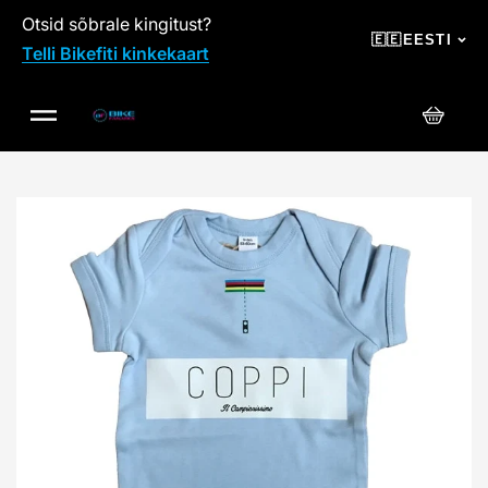
Otsid sõbrale kingitust?
SKIP TO CONTENT
🇪🇪
EESTI
Telli Bikefiti kinkekaart
Ostuko