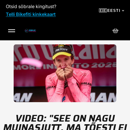
Otsid sõbrale kingitust?
SKIP TO CONTENT
🇪🇪
EESTI
Telli Bikefiti kinkekaart
Ostuko
VIDEO: "SEE ON NAGU
MUINASJUTT. MA TÕESTI EI