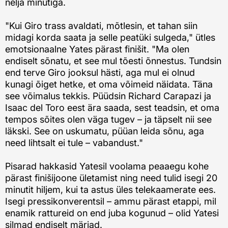
nelja minutiga.
"Kui Giro trass avaldati, mõtlesin, et tahan siin
midagi korda saata ja selle peatüki sulgeda," ütles
emotsionaalne Yates pärast finišit. "Ma olen
endiselt sõnatu, et see mul tõesti õnnestus. Tundsin
end terve Giro jooksul hästi, aga mul ei olnud
kunagi õiget hetke, et oma võimeid näidata. Täna
see võimalus tekkis. Püüdsin Richard Carapazi ja
Isaac del Toro eest ära saada, sest teadsin, et oma
tempos sõites olen väga tugev – ja täpselt nii see
läkski. See on uskumatu, püüan leida sõnu, aga
need lihtsalt ei tule – vabandust."
Pisarad hakkasid Yatesil voolama peaaegu kohe
pärast finišijoone ületamist ning need tulid isegi 20
minutit hiljem, kui ta astus üles telekaamerate ees.
Isegi pressikonverentsil – ammu pärast etappi, mil
enamik rattureid on end juba kogunud – olid Yatesi
silmad endiselt märjad.