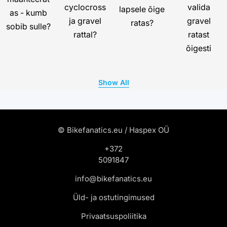
cyclocross
valida
lapsele õige
as - kumb
ja gravel
gravel
ratas?
sobib sulle?
rattal?
ratast
õigesti
Show All
© Bikefanatics.eu / Haspex OÜ
+372
5091847
info@bikefanatics.eu
Üld- ja ostutingimused
Privaatsuspoliitika