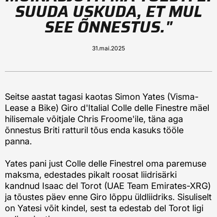
SUUDA USKUDA, ET MUL
SEE ÕNNESTUS."
31.mai.2025
Seitse aastat tagasi kaotas Simon Yates (Visma-
Lease a Bike) Giro d'Italial Colle delle Finestre mäel
hilisemale võitjale Chris Froome'ile, täna aga
õnnestus Briti ratturil tõus enda kasuks tööle
panna.
Yates pani just Colle delle Finestrel oma paremuse
maksma, edestades pikalt roosat liidrisärki
kandnud Isaac del Torot (UAE Team Emirates-XRG)
ja tõustes päev enne Giro lõppu üldliidriks. Sisuliselt
on Yatesi võit kindel, sest ta edestab del Torot ligi