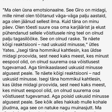
"Ma olen üsna emotsionaalne. See Giro on midagi,
mille nimel olen töötanud väga-väga palju aastaid,
aga olen jäänud sellest ilma. Kuid täna on minu
päev. Olen tõesti suure osa oma karjäärist ja elust
pühendanud sellele võistlusele ning teel on olnud
palju tagasilööke. See on olnud raske. Te näete
kõigi reaktsiooni – nad uskusid minusse,“ ütles
Yates. „Isegi täna hommikul kahtlesin, kas üldse
midagi proovida, sest need kaks meest, kes minust
eespool olid, on olnud suurema osa võistlusest
tugevamad. Aga tiimikaaslased uskusid minusse
algusest peale. Te näete kõigi reaktsiooni – nad
uskusid minusse. Isegi täna hommikul kahtlesin,
kas üldse midagi proovida, sest need kaks meest,
kes minust eespool olid, on olnud suurema osa
võistlusest tugevamad. Aga poisid uskusid minusse
algusest peale. See kõik alles hakkab mulle kohale
jõudma, aga see on natuke nagu muinasjutt. Ma