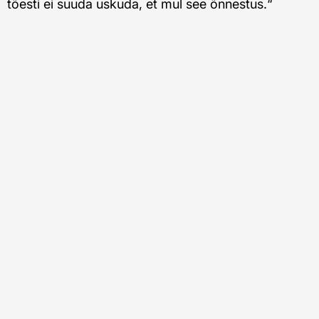
tõesti ei suuda uskuda, et mul see õnnestus.“