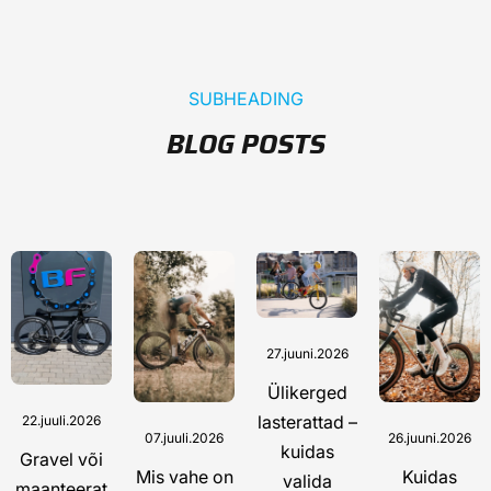
SUBHEADING
BLOG POSTS
27.juuni.2026
Ülikerged
lasterattad –
22.juuli.2026
07.juuli.2026
26.juuni.2026
kuidas
Gravel või
Mis vahe on
Kuidas
valida
maanteerat