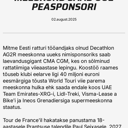
PEASPONSORI
02.august.2025
Mitme Eesti ratturi tööandjaks olnud Decathlon
AG2R meeskonna uueks nimisponsoriks saab
laevandusgigant CMA CGM, kes on sõlminud
rattatiimiga viieaastase lepingu. Koostöö raames
tõuseb klubi eelarve ligi 40 miljoni euroni
eesmärgiga tõusta World Touri viie parema
meeskonna hulka ehk saada endale koos UAE
Team Emirates-XRG-i, Lidl-Treki, Visma-Lease a
Bike'i ja Ineos Grenadiersiga supermeeskonna
staatus.
Tour de France'il hakatakse panustama 18-
aastasele Prantsuse talendile Paul Seixasele. 2027.