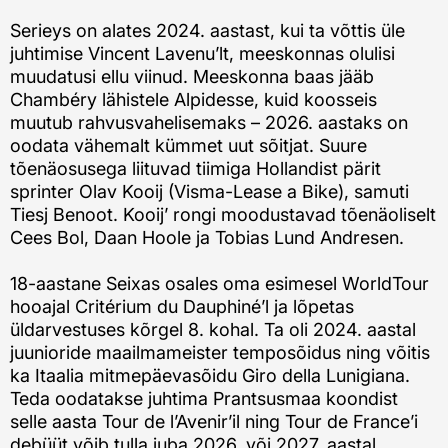
Serieys on alates 2024. aastast, kui ta võttis üle
juhtimise Vincent Lavenu’lt, meeskonnas olulisi
muudatusi ellu viinud. Meeskonna baas jääb
Chambéry lähistele Alpidesse, kuid koosseis
muutub rahvusvahelisemaks – 2026. aastaks on
oodata vähemalt kümmet uut sõitjat. Suure
tõenäosusega liituvad tiimiga Hollandist pärit
sprinter Olav Kooij (Visma-Lease a Bike), samuti
Tiesj Benoot. Kooij’ rongi moodustavad tõenäoliselt
Cees Bol, Daan Hoole ja Tobias Lund Andresen.
18-aastane Seixas osales oma esimesel WorldTour
hooajal Critérium du Dauphiné’l ja lõpetas
üldarvestuses kõrgel 8. kohal. Ta oli 2024. aastal
juunioride maailmameister temposõidus ning võitis
ka Itaalia mitmepäevasõidu Giro della Lunigiana.
Teda oodatakse juhtima Prantsusmaa koondist
selle aasta Tour de l’Avenir’il ning Tour de France’i
debüüt võib tulla juba 2026. või 2027. aastal.