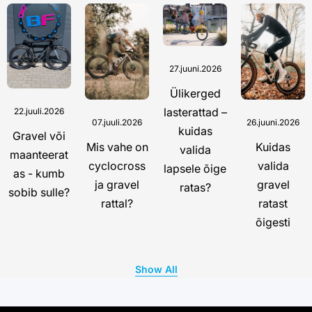
27.juuni.2026
Ülikerged
lasterattad –
22.juuli.2026
07.juuli.2026
26.juuni.2026
kuidas
Gravel või
Mis vahe on
Kuidas
valida
maanteerat
cyclocross
valida
lapsele õige
as - kumb
ja gravel
gravel
ratas?
sobib sulle?
rattal?
ratast
õigesti
Show All