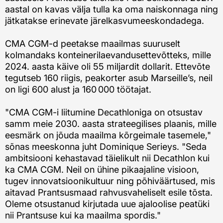
aastal on kavas välja tulla ka oma naiskonnaga ning
jätkatakse erinevate järelkasvumeeskondadega.
CMA CGM-d peetakse maailmas suuruselt
kolmandaks konteinerilaevandusettevõtteks, mille
2024. aasta käive oli 55 miljardit dollarit. Ettevõte
tegutseb 160 riigis, peakorter asub Marseille’s, neil
on ligi 600 alust ja 160 000 töötajat.
"CMA CGM-i liitumine Decathloniga on otsustav
samm meie 2030. aasta strateegilises plaanis, mille
eesmärk on jõuda maailma kõrgeimale tasemele,"
sõnas meeskonna juht Dominique Serieys. "Seda
ambitsiooni kehastavad täielikult nii Decathlon kui
ka CMA CGM. Neil on ühine pikaajaline visioon,
tugev innovatsioonikultuur ning põhiväärtused, mis
aitavad Prantsusmaad rahvusvaheliselt esile tõsta.
Oleme otsustanud kirjutada uue ajaloolise peatüki
nii Prantsuse kui ka maailma spordis."