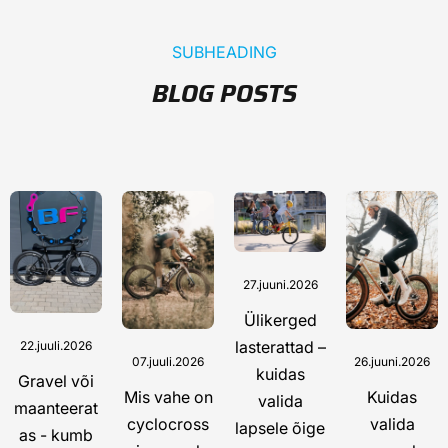
SUBHEADING
BLOG POSTS
27.juuni.2026
Ülikerged
lasterattad –
22.juuli.2026
07.juuli.2026
26.juuni.2026
kuidas
Gravel või
Mis vahe on
Kuidas
valida
maanteerat
cyclocross
valida
lapsele õige
as - kumb