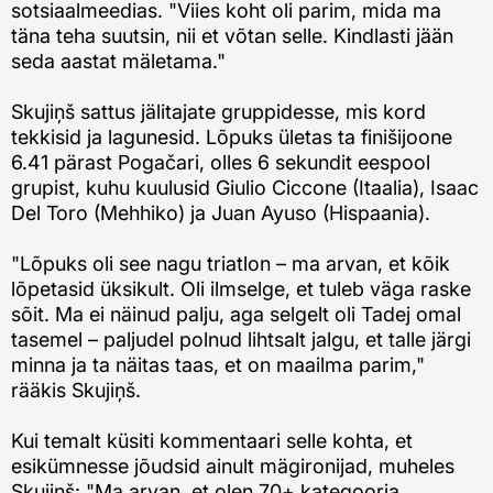
sotsiaalmeedias. "Viies koht oli parim, mida ma
täna teha suutsin, nii et võtan selle. Kindlasti jään
seda aastat mäletama."
Skujiņš sattus jälitajate gruppidesse, mis kord
tekkisid ja lagunesid. Lõpuks ületas ta finišijoone
6.41 pärast Pogačari, olles 6 sekundit eespool
grupist, kuhu kuulusid Giulio Ciccone (Itaalia), Isaac
Del Toro (Mehhiko) ja Juan Ayuso (Hispaania).
"Lõpuks oli see nagu triatlon – ma arvan, et kõik
lõpetasid üksikult. Oli ilmselge, et tuleb väga raske
sõit. Ma ei näinud palju, aga selgelt oli Tadej omal
tasemel – paljudel polnud lihtsalt jalgu, et talle järgi
minna ja ta näitas taas, et on maailma parim,"
rääkis Skujiņš.
Kui temalt küsiti kommentaari selle kohta, et
esikümnesse jõudsid ainult mägironijad, muheles
Skujiņš: "Ma arvan, et olen 70+ kategooria