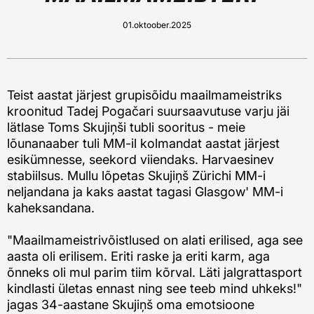
01.oktoober.2025
Teist aastat järjest grupisõidu maailmameistriks
kroonitud Tadej Pogačari suursaavutuse varju jäi
lätlase Toms Skujiņši tubli sooritus - meie
lõunanaaber tuli MM-il kolmandat aastat järjest
esikümnesse, seekord viiendaks. Harvaesinev
stabiilsus. Mullu lõpetas Skujiņš Zürichi MM-i
neljandana ja kaks aastat tagasi Glasgow' MM-i
kaheksandana.
"Maailmameistrivõistlused on alati erilised, aga see
aasta oli erilisem. Eriti raske ja eriti karm, aga
õnneks oli mul parim tiim kõrval. Läti jalgrattasport
kindlasti ületas ennast ning see teeb mind uhkeks!"
jagas 34-aastane Skujiņš oma emotsioone