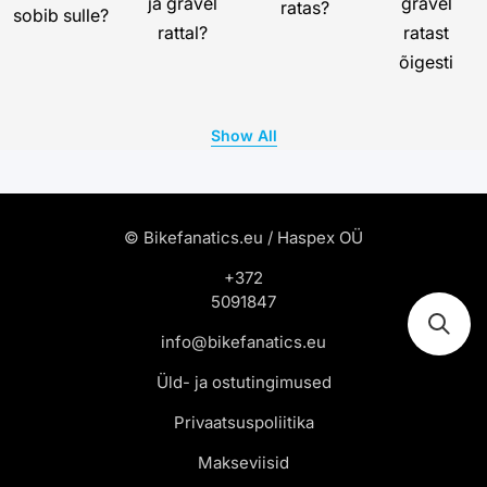
ja gravel
gravel
ratas?
sobib sulle?
rattal?
ratast
õigesti
Show All
© Bikefanatics.eu / Haspex OÜ
+372
5091847
info@bikefanatics.eu
Üld- ja ostutingimused
Privaatsuspoliitika
Makseviisid