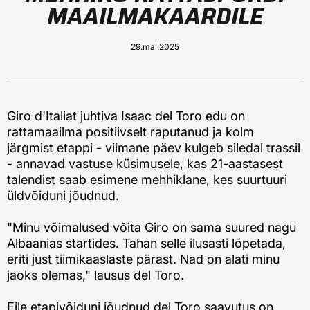
MAAILMAKAARDILE
29.mai.2025
Giro d'Italiat juhtiva Isaac del Toro edu on
rattamaailma positiivselt raputanud ja kolm
järgmist etappi - viimane päev kulgeb siledal trassil
- annavad vastuse küsimusele, kas 21-aastasest
talendist saab esimene mehhiklane, kes suurtuuri
üldvõiduni jõudnud.
"Minu võimalused võita Giro on sama suured nagu
Albaanias startides. Tahan selle ilusasti lõpetada,
eriti just tiimikaaslaste pärast. Nad on alati minu
jaoks olemas," lausus del Toro.
Eile etapivõiduni jõudnud del Toro saavutus on