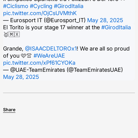
#Ciclismo
#Cycling
#GirodItalia
pic.twitter.com/OjCsUVMthK
— Eurosport IT (@Eurosport_IT)
May 28, 2025
El Torito is your stage 17 winner at the
#GirodItalia
🥇🇲🇽
Grande,
@ISAACDELTOROx1
! We are all so proud
of you 🩷👚
#WeAreUAE
pic.twitter.com/xPf61CYOKa
— @UAE-TeamEmirates (@TeamEmiratesUAE)
May 28, 2025
Share