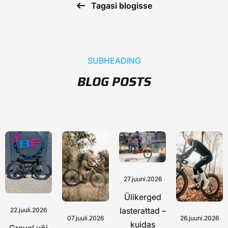
Tagasi blogisse
SUBHEADING
BLOG POSTS
27.juuni.2026
Ülikerged
lasterattad –
22.juuli.2026
07.juuli.2026
26.juuni.2026
kuidas