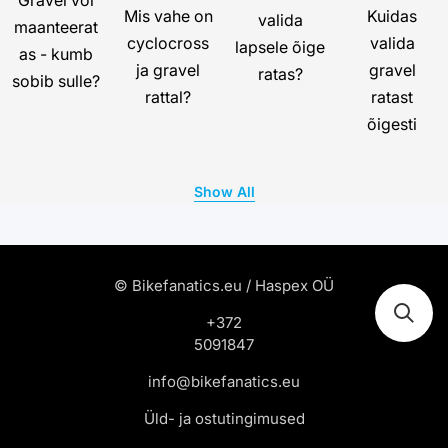
Gravel või
Mis vahe on
Kuidas
valida
maanteerat
cyclocross
valida
lapsele õige
as - kumb
ja gravel
gravel
ratas?
sobib sulle?
rattal?
ratast
õigesti
Show All
© Bikefanatics.eu / Haspex OÜ
+372
5091847
info@bikefanatics.eu
Üld- ja ostutingimused