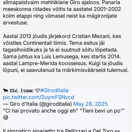
silmapaistvaim mehhiklane Giro ajaloos. Panaria
meeskonna ridades võitis ta aastatel 2001–2002
kolm etappi ning viimasel neist ka mägironijate
arvestuse.
Aastal 2013 jõudis järjekord Cristian Mezani, kes
võistles Continentali tiimis. Tema esitus jäi
tagasihoidlikuks ja ta ei suutnud sõitu lõpetada.
Sama juhtus ka Luis Lemusega, kes startis 2014.
aastal Lampre-Merida koosseisus. Kuigi ta jõudis
lõpuni, ei saavutanud ta märkimisväärseid tulemusi.
🐂 𝐎𝐥𝐞́, 𝐈𝐬𝐚𝐚𝐜 🩷
#GirodItalia
pic.twitter.com/2uymFSNvcd
— Giro d'Italia (@giroditalia)
May 28, 2025
"Ci hai provato anche oggi eh" "Tieni bevi un po'"
😅
Il simpatico siparietto tra Pellizzari e Del Toro 👀