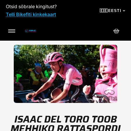
Otsid sõbrale kingitust?
SKIP TO CONTENT
🇪🇪
EESTI
Telli Bikefiti kinkekaart
Ostuko
ISAAC DEL TORO TOOB
MEHHIKO RATTASPORDI