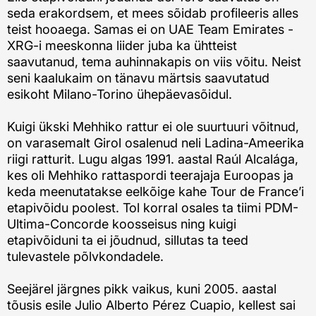
seda erakordsem, et mees sõidab profileeris alles
teist hooaega. Samas ei on UAE Team Emirates -
XRG-i meeskonna liider juba ka ühtteist
saavutanud, tema auhinnakapis on viis võitu. Neist
seni kaalukaim on tänavu märtsis saavutatud
esikoht Milano-Torino ühepäevasõidul.
Kuigi ükski Mehhiko rattur ei ole suurtuuri võitnud,
on varasemalt Girol osalenud neli Ladina-Ameerika
riigi ratturit. Lugu algas 1991. aastal Raúl Alcalága,
kes oli Mehhiko rattaspordi teerajaja Euroopas ja
keda meenutatakse eelkõige kahe Tour de France’i
etapivõidu poolest. Tol korral osales ta tiimi PDM-
Ultima-Concorde koosseisus ning kuigi
etapivõiduni ta ei jõudnud, sillutas ta teed
tulevastele põlvkondadele.
Seejärel järgnes pikk vaikus, kuni 2005. aastal
tõusis esile Julio Alberto Pérez Cuapio, kellest sai